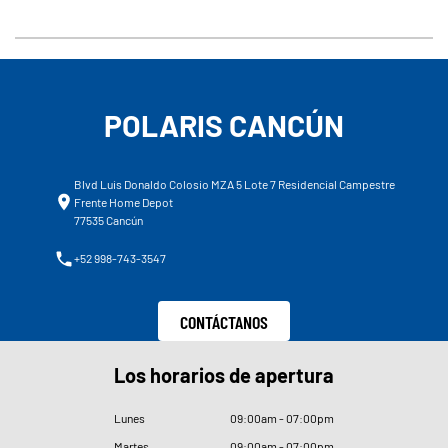
POLARIS CANCÚN
Blvd Luis Donaldo Colosio MZA 5 Lote 7 Residencial Campestre
Frente Home Depot
77535 Cancún
+52 998-743-3547
CONTÁCTANOS
Los horarios de apertura
Lunes
09
:
00am - 07
:
00pm
Martes
09
:
00am - 07
:
00pm