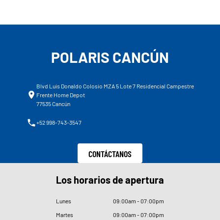
POLARIS CANCÚN
Blvd Luis Donaldo Colosio MZA 5 Lote 7 Residencial Campestre
Frente Home Depot
77535 Cancún
+52 998-743-3547
CONTÁCTANOS
Los horarios de apertura
Lunes
09
:
00am - 07
:
00pm
Martes
09
:
00am - 07
:
00pm